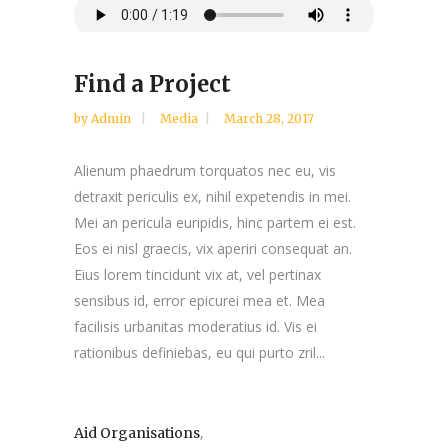
Find a Project
by
Admin
Media
March 28, 2017
Alienum phaedrum torquatos nec eu, vis
detraxit periculis ex, nihil expetendis in mei.
Mei an pericula euripidis, hinc partem ei est.
Eos ei nisl graecis, vix aperiri consequat an.
Eius lorem tincidunt vix at, vel pertinax
sensibus id, error epicurei mea et. Mea
facilisis urbanitas moderatius id. Vis ei
rationibus definiebas, eu qui purto zril...
,
Aid Organisations