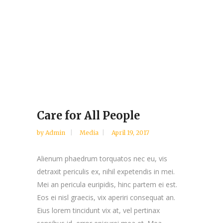
Care for All People
by
Admin
Media
April 19, 2017
Alienum phaedrum torquatos nec eu, vis
detraxit periculis ex, nihil expetendis in mei.
Mei an pericula euripidis, hinc partem ei est.
Eos ei nisl graecis, vix aperiri consequat an.
Eius lorem tincidunt vix at, vel pertinax