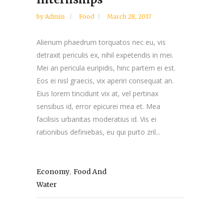
by
Admin
Food
March 28, 2017
Alienum phaedrum torquatos nec eu, vis
detraxit periculis ex, nihil expetendis in mei.
Mei an pericula euripidis, hinc partem ei est.
Eos ei nisl graecis, vix aperiri consequat an.
Eius lorem tincidunt vix at, vel pertinax
sensibus id, error epicurei mea et. Mea
facilisis urbanitas moderatius id. Vis ei
rationibus definiebas, eu qui purto zril...
,
Economy
Food And
Water