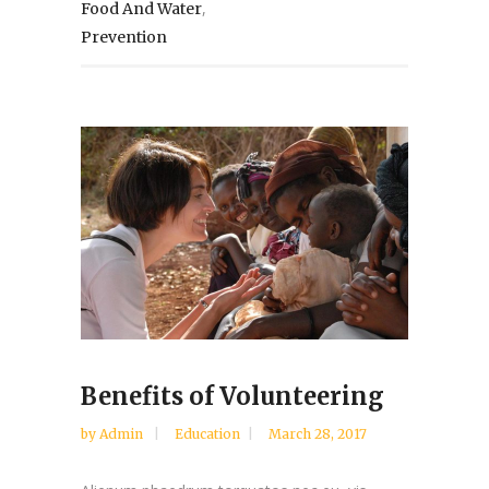
,
Food And Water
Prevention
Benefits of Volunteering
by
Admin
Education
March 28, 2017