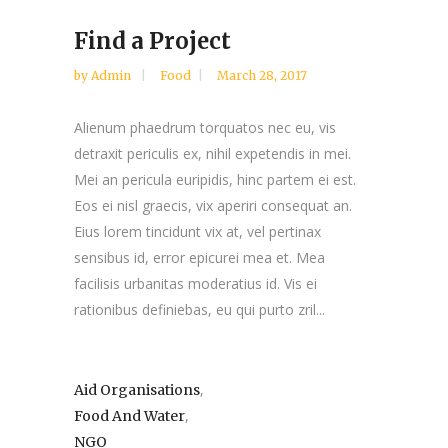
Find a Project
by
Admin
Food
March 28, 2017
Alienum phaedrum torquatos nec eu, vis
detraxit periculis ex, nihil expetendis in mei.
Mei an pericula euripidis, hinc partem ei est.
Eos ei nisl graecis, vix aperiri consequat an.
Eius lorem tincidunt vix at, vel pertinax
sensibus id, error epicurei mea et. Mea
facilisis urbanitas moderatius id. Vis ei
rationibus definiebas, eu qui purto zril...
,
Aid Organisations
,
Food And Water
NGO