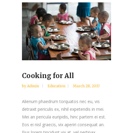
Cooking for All
by
Admin
Education
March 28, 2017
Alienum phaedrum torquatos nec eu, vis
detraxit periculis ex, nihil expetendis in mei.
Mei an pericula euripidis, hinc partem ei est.
Eos ei nisl graecis, vix aperiri consequat an.
Eius lorem tincidunt vix at, vel pertinax