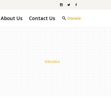
About Us
Contact Us
Donate
SSFC
/
Education
/
Food for All