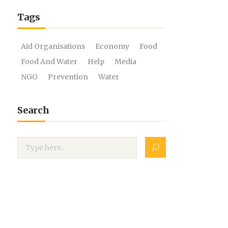
Tags
Aid Organisations
Economy
Food
Food And Water
Help
Media
NGO
Prevention
Water
Search