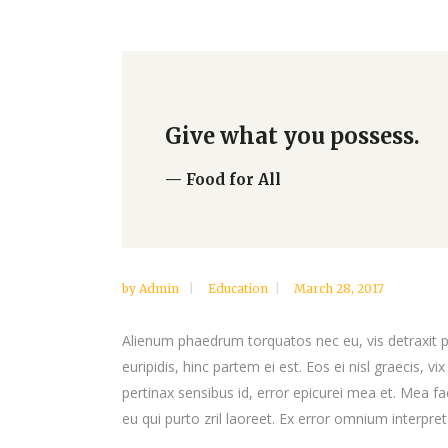
Give what you possess.
— Food for All
by
Admin
Education
March 28, 2017
Alienum phaedrum torquatos nec eu, vis detraxit per
euripidis, hinc partem ei est. Eos ei nisl graecis, vi
pertinax sensibus id, error epicurei mea et. Mea fac
eu qui purto zril laoreet. Ex error omnium interpreta