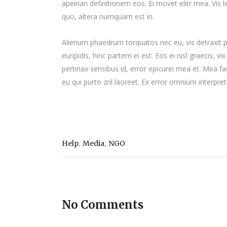
apeirian definitionem eos. Ei movet elitr mea. Vis
quo, altera numquam est in.
Alienum phaedrum torquatos nec eu, vis detraxit per
euripidis, hinc partem ei est. Eos ei nisl graecis, vi
pertinax sensibus id, error epicurei mea et. Mea fac
eu qui purto zril laoreet. Ex error omnium interpreta
,
,
Help
Media
NGO
No Comments