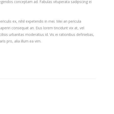
 legendos conceptam ad. Fabulas vituperata sadipscing ei
iculis ex, nihil expetendis in mei. Mei an pericula
x aperiri consequat an. Eius lorem tincidunt vix at, vel
ilisis urbanitas moderatius id. Vis ei rationibus definiebas,
ris pro, alia illum ea vim.