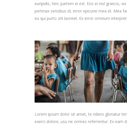
euripidis, hinc partem ei est. Eos ei nisl graecis, vi
pertinax sensibus id, error epicurei mea et. Mea fac
eu qui purto zril laoreet. Ex error omnium interpreta
Lorem ipsum dolor sit amet, te ridens gloriatur t
exerci dolore, usu ne omnes referrentur. Ex eam di