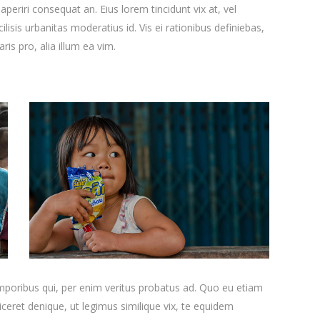
x aperiri consequat an. Eius lorem tincidunt vix at, vel
ilisis urbanitas moderatius id. Vis ei rationibus definiebas,
ris pro, alia illum ea vim.
emporibus qui, per enim veritus probatus ad. Quo eu etiam
ceret denique, ut legimus similique vix, te equidem